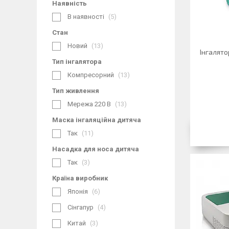
Наявність
В наявності
5
Стан
Новий
13
Інгалято
Тип інгалятора
Компресорний
13
Тип живлення
Мережа 220 В
13
Маска інгаляційна дитяча
Так
11
Насадка для носа дитяча
Так
3
Країна виробник
Японія
6
Сінгапур
4
Китай
3