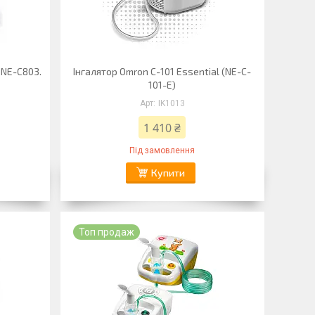
 NE-C803.
Інгалятор Omron C-101 Essential (NE-C-
101-E)
IK1013
1 410 ₴
Під замовлення
Купити
Топ продаж