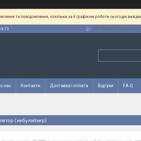
лення та повідомлення, оскільки за її графіком роботи сьогодні вихід
вул. Євгена Сверстюка, 1
15-73
о нас
Контакти
Доставка і оплата
Відгуки
F.A.Q.
алятор (небулайзер)