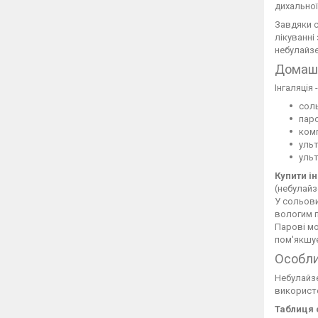
дихальної
Завдяки с
лікуванні
небулайзе
Домашн
Інгаляція
соль
паро
ком
ульт
ульт
Купити і
(небулайз
У сольови
вологим п
Парові мо
пом'якшує
Особли
Небулайз
використо
Таблиця 