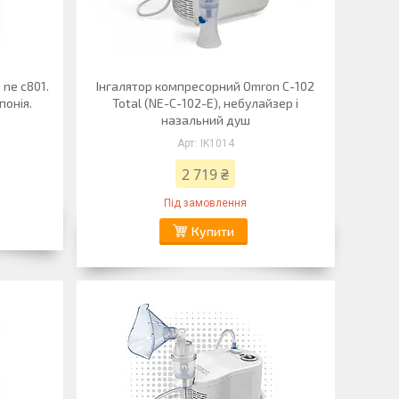
ne c801.
Інгалятор компресорний Omron C-102
понія.
Total (NE-C-102-E), небулайзер і
назальний душ
IK1014
2 719 ₴
Під замовлення
Купити