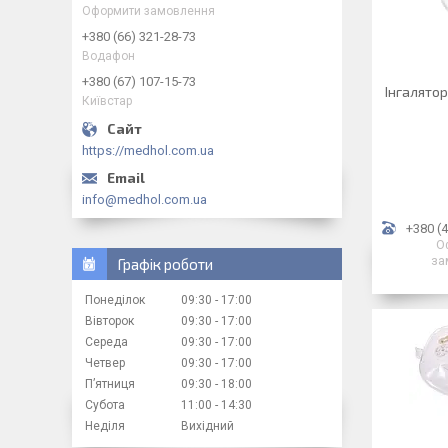
Оформити замовлення
+380 (66) 321-28-73
Водафон
+380 (67) 107-15-73
Інгалято
Київстар
https://medhol.com.ua
info@medhol.com.ua
+380 (4
О
за
Графік роботи
Понеділок
09:30
17:00
Вівторок
09:30
17:00
Середа
09:30
17:00
Четвер
09:30
17:00
Пʼятниця
09:30
18:00
Субота
11:00
14:30
Неділя
Вихідний