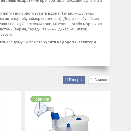
 інгаляції лікарськими препаратами необхідно було йти в
 купити і використовувати вдома. Так що якщо лікар
ню аптечку небулайзер (інгалятор). До речі, небулайзер
ення інгаляцій настоями трав, мінеральної або морською
теми (верхні, середні та нижні дихальні шляхи),
розолю.
ніки для дому Ви можете
купити недорогі інгалятори
Галерея
Список
Новинка