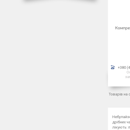
Компре
+380 (4
О
за
Небулайзе
дрібних ч
лікують: 