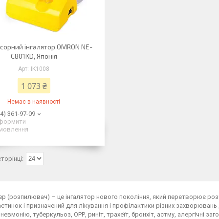
сорний інгалятор OMRON NE-
C801KD, Японія
IK1008
1 073 ₴
Немає в наявності
4) 361-97-09
формити
мовлення
р (розпилювач) – це інгалятор нового покоління, який перетворює розч
астинок і призначений для лікування і профілактики різних захворювань
пневмонію, туберкульоз, ОРР, риніт, трахеїт, бронхіт, астму, алергічні за