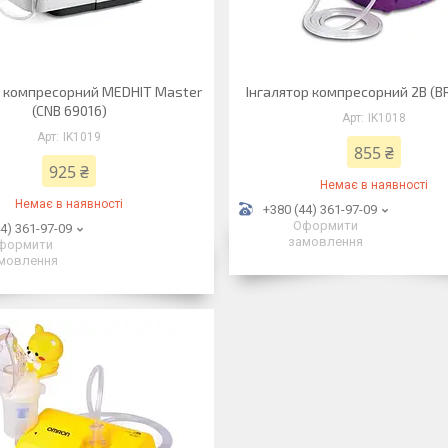
р компресорний MEDHIT Master
Інгалятор компресорний 2B (B
(CNB 69016)
IK1018
IK1019
855 ₴
925 ₴
Немає в наявності
Немає в наявності
+380 (44) 361-97-09
Оформити
4) 361-97-09
замовлення
формити
мовлення