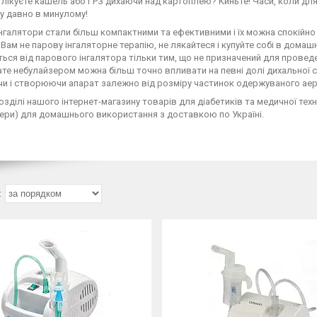
 лікуєте кашель або ГРЗ дихаючи над картоплею? Киньте! Часи, коли для
ку давно в минулому!
 інгалятори стали більш компактними та ефективними і їх можна спокійно
Вам не парову інгаляторне терапію, не лякайтеся і купуйте собі в домаш
ться від парового інгалятора тільки тим, що не призначений для провед
те небулайзером можна більш точно впливати на певні долі дихальної сис
чи і створюючи апарат залежно від розміру частинок одержуваного ае
озділі нашого інтернет-магазину товарів для діабетиків та медичної тех
ери) для домашнього використання з доставкою по Україні.