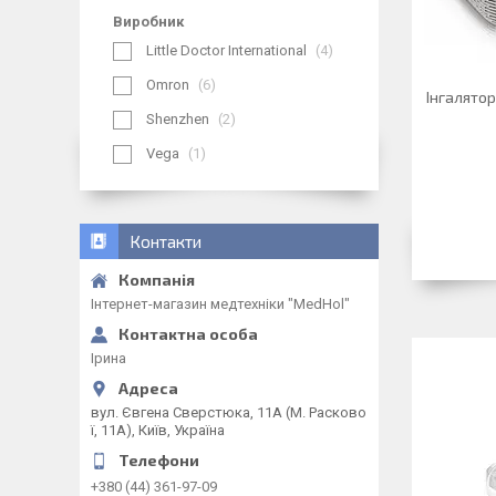
Виробник
Little Doctor International
4
Omron
6
Інгалятор
Shenzhen
2
Vega
1
Контакти
Інтернет-магазин медтехніки "MedHol"
Ірина
вул. Євгена Сверстюка, 11А (М. Расково
ї, 11А), Київ, Україна
+380 (44) 361-97-09