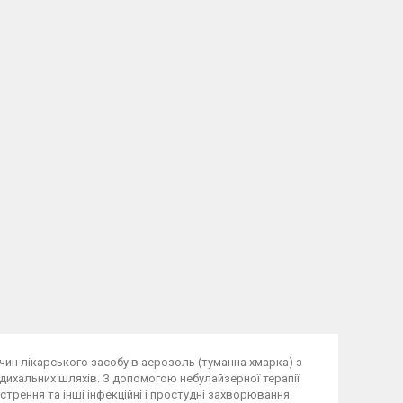
ин лікарського засобу в аерозоль (туманна хмарка) з
 дихальних шляхів. З допомогою небулайзерної терапії
гострення та інші інфекційні і простудні захворювання