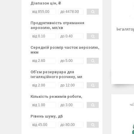
Діапазон цін, ₴
Продуктивність отримання
аерозолю, мл/хв
Інгалято
Середній розмір часток аерозолю,
мкм
Об'єм резервуара для
інгаляційного розчину, мл
Кількість режимів роботи,
Рівень шуму, дБ