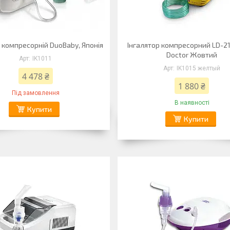
 компресорній DuoBaby, Японія
Інгалятор компресорний LD-211
Doctor Жовтий
IK1011
IK1015 желтый
4 478 ₴
1 880 ₴
Під замовлення
В наявності
Купити
Купити