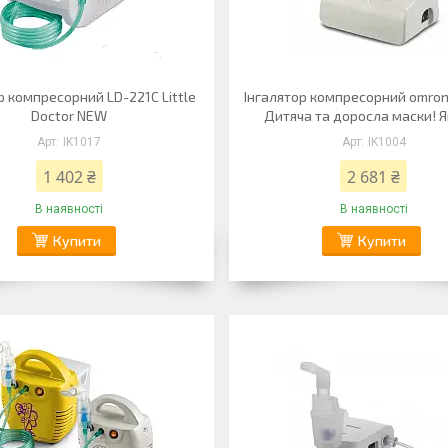
р компресорний LD-221С Little
Інгалятор компресорний omron 
Doctor NEW
Дитяча та доросла маски! Я
IK1017
IK1004
1 402 ₴
2 681 ₴
В наявності
В наявності
Купити
Купити