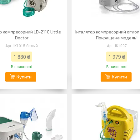
р компресорний LD-211С Little
Інгалятор компресорний omron
Doctor
Покращена модель!
IK1015 белый
IK1007
1 880 ₴
1 979 ₴
В наявності
В наявності
Купити
Купити