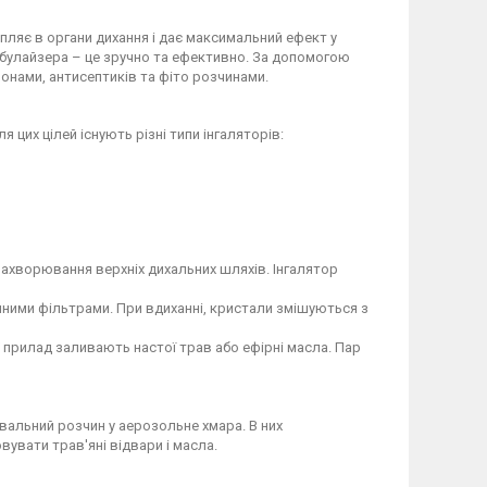
пляє в органи дихання і дає максимальний ефект у
небулайзера – це зручно та ефективно. За допомогою
монами, антисептиків та фіто розчинами.
я цих цілей існують різні типи інгаляторів:
захворювання верхніх дихальних шляхів. Інгалятор
ічними фільтрами. При вдиханні, кристали змішуються з
 прилад заливають настої трав або ефірні масла. Пар
альний розчин у аерозольне хмара. В них
вувати трав'яні відвари і масла.