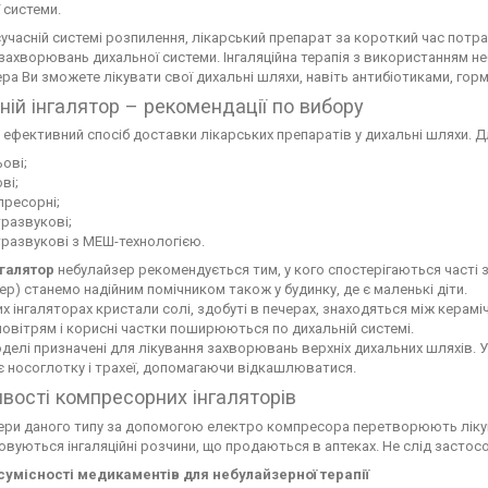
 системи.
учасній системі розпилення, лікарський препарат за короткий час потра
 захворювань дихальної системи. Інгаляційна терапія з використанням 
ра Ви зможете лікувати свої дихальні шляхи, навіть антибіотиками, гор
ій інгалятор – рекомендації по вибору
 - ефективний спосіб доставки лікарських препаратів у дихальні шляхи. Дл
ові;
ві;
пресорні;
развукові;
развукові з МЕШ-технологією.
нгалятор
небулайзер рекомендується тим, у кого спостерігаються часті 
ер) станемо надійним помічником також у будинку, де є маленькі діти.
х інгаляторах кристали солі, здобуті в печерах, знаходяться між керам
овітрям і корисні частки поширюються по дихальній системі.
делі призначені для лікування захворювань верхніх дихальних шляхів. У
 носоглотку і трахеї, допомагаючи відкашлюватися.
вості компресорних інгаляторів
ери даного типу за допомогою електро компресора перетворюють лікув
вуються інгаляційні розчини, що продаються в аптеках. Не слід застосо
сумісності медикаментів для небулайзерної терапії