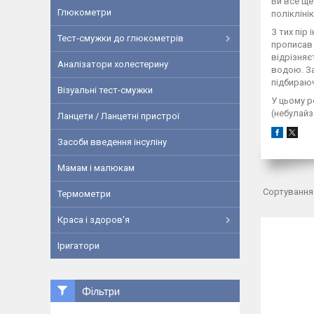
Ви все ще
Глюкометри
полікліні
З тих пір
Тест-смужки до глюкометрів
прописав 
відрізняє
Аналізатори холестерину
водою. За
підбираю
Візуальні тест-смужки
У цьому р
(небулайз
Ланцети / Ланцетні пристрої
Засоби введення інсуліну
Мамам і малюкам
Термометри
Краса і здоров'я
Іригатори
Фільтри