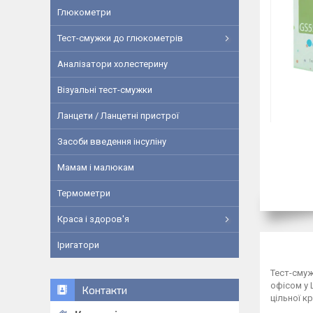
Глюкометри
Тест-смужки до глюкометрів
Аналізатори холестерину
Візуальні тест-смужки
Ланцети / Ланцетні пристрої
Засоби введення інсуліну
Мамам і малюкам
Термометри
Краса і здоров'я
Іригатори
Тест-смуж
офісом у 
Контакти
цільної кр