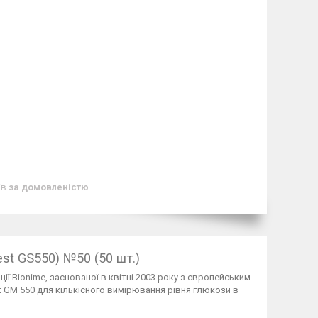
ів
за домовленістю
est GS
55
0) №50 (50 шт.)
ї Bionime, заснованої в квітні 2003 року з європейським
t GM 550 для кількісного вимірювання рівня глюкози в