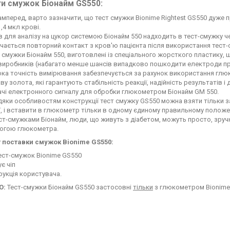
и смужок Біонайм GS550:
мперед, варто зазначити, що тест смужки Bionime Rightest GS550 дуже п
,4 мкл крові.
 для аналізу на цукор системою Біонайм 550 надходить в тест-смужку ч
ається повторний контакт з кров'ю пацієнта після використання тест-
 смужки Біонайм 550, виготовлені із спеціального жорсткого пластику, щ
виробників (набагато менше шансів випадково пошкодити електроди пр
ка точність вимірювання забезпечується за рахунок використання глю
аву золота, які гарантують стабільність реакції, надійність результаті
чі електронного сигналу для обробки глюкометром Біонайм GM 550.
яки особливостям конструкції тест смужку GS550 можна взяти тільки з
ї, і вставити в глюкометр тільки в одному єдиному правильному положе
ст-смужками Біонайм, люди, що живуть з діабетом, можуть просто, зручн
огою глюкометра.
 поставки смужок Bionime GS550:
ест-смужок Bionime GS550
є чіп
рукція користувача.
О:
Тест-смужки Біонайм GS550 застосовні
тільки
з глюкометром Bionime 