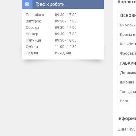
Характ
Графік роботи
Понеділок
09:30
17:00
ОСНОВН
Вівторок
09:30
17:00
Виробни
Середа
09:30
17:00
Четвер
09:30
17:00
Країна 
Пʼятниця
09:30
18:00
Кількіст
Субота
11:00
14:30
Фасовк
Неділя
Вихідний
ГАБАРИ
Довжин
Ширина
Товщина
Вага
Інформ
Ціна:
455