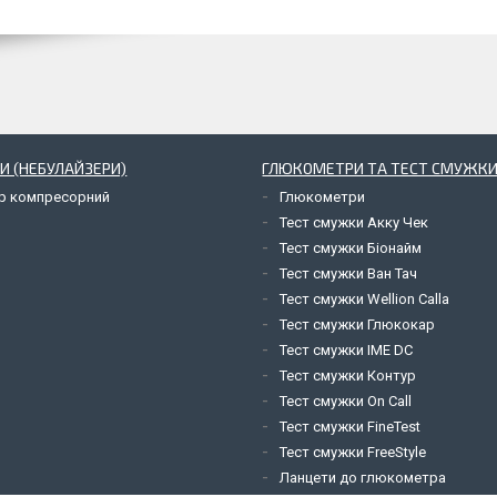
И (НЕБУЛАЙЗЕРИ)
ГЛЮКОМЕТРИ ТА ТЕСТ СМУЖКИ
ор компресорний
Глюкометри
Тест смужки Акку Чек
Тест смужки Біонайм
Тест смужки Ван Тач
Тест смужки Wellion Calla
Тест смужки Глюкокар
Тест смужки IME DC
Тест смужки Контур
Тест смужки On Call
Тест смужки FineTest
Тест смужки FreeStyle
Ланцети до глюкометра