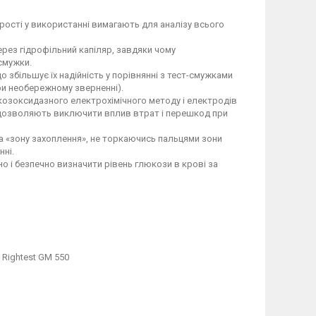
рості у використанні вимагають для аналізу всього
ерез гідрофільний капіляр, завдяки чому
смужки.
о збільшує їх надійність у порівнянні з тест-смужками
и необережному зверненні).
козоксидазного електрохімічного методу і електродів
в і дозволяють виключити вплив втрат і перешкод при
а «зону захоплення», не торкаючись пальцями зони
нні.
о і безпечно визначити рівень глюкози в крові за
Rightest GM 550