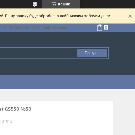
Кошик
ний. Вашу заявку буде оброблено найближчим робочим днем.
1А (М. Раскової, 11А), Київ, Україна
Пошук...
est GS550 №50
TS1012