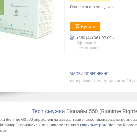
Показати оптові ціни
Купити
+380 (44) 361-97-09
Оформити
замовлення
повернення товару протягом 14 дн
Тест смужки
Біонайм
550
(Bionime Right
ки Bionime GS550 вироблені на заводі тайванської міжнародної корпораці
Швейцарії і призначені для використання з
глюкометром
Bionime Rightes
ові.