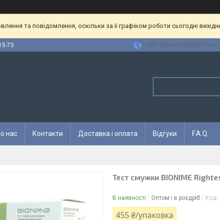
лення та повідомлення, оскільки за її графіком роботи сьогодні вихід
вул. Євгена Сверстюка, 1
15-73
о нас
Контакти
Доставка і оплата
Відгуки
F.A.Q.
Тест смужки BIONIME Right
В наявності
Оптом і в роздріб
Код:
455 ₴/упаковка