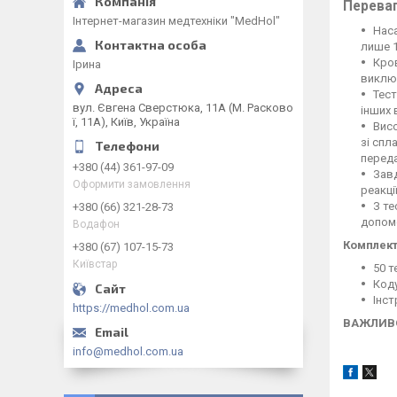
Переваг
Інтернет-магазин медтехніки "MedHol"
Наса
лише 1
Кров
Ірина
виключ
Тест
вул. Євгена Сверстюка, 11А (М. Расково
інших 
ї, 11А), Київ, Україна
Висо
зі спл
переда
+380 (44) 361-97-09
Завд
Оформити замовлення
реакці
З те
+380 (66) 321-28-73
допом
Водафон
Комплект
+380 (67) 107-15-73
Київстар
50 т
Коду
Інст
https://medhol.com.ua
ВАЖЛИВ
info@medhol.com.ua