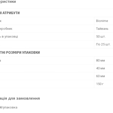
еристики
І АТРИБУТИ
к
Bionime
виробник
Тайвань
ь в упаковці
50 шт.
а
По 25 шт.
ТНІ РОЗМІРИ УПАКОВКИ
а
80 мм
40 мм
60 мм
150 г
ація для замовлення
 ₴/упаковка