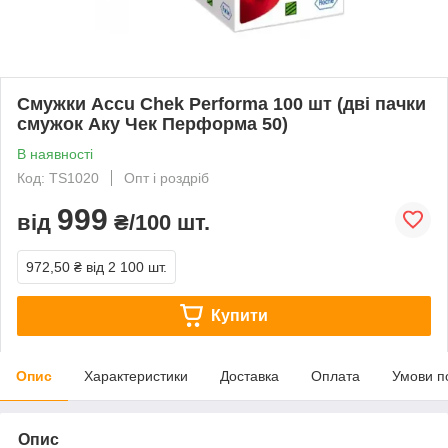
Смужки Accu Chek Performa 100 шт (дві пачки
смужок Аку Чек Перформа 50)
В наявності
Код: TS1020
Опт і роздріб
999
від
₴/100 шт.
972,50 ₴
від 2 100 шт.
Купити
Опис
Характеристики
Доставка
Оплата
Умови п
Опис