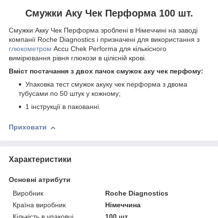
Смужки Аку Чек Перформа 100 шт.
Смужки Акку Чек Перформа зроблені в Німеччині на заводі
компанії Roche Diagnostics і призначені для використання з
глюкометром
Accu Chek Performa для кількісного
вимірювання рівня глюкози в цілісній крові.
Вміст постачання з двох пачок смужок аку чек перфому:
Упаковка тест смужок акуку чек перформа з двома
тубусами по 50 штук у кожному;
1 інструкції в пакованні.
Приховати
Характеристики
Основні атрибути
Виробник
Roche Diagnostics
Країна виробник
Німеччина
Кількість в упаковці
100 шт.