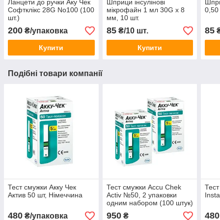
Ланцети до ручки Аку Чек
Шприци інсулінові
Шпри
Софтклікс 28G No100 (100
мікрофайн 1 мл 30G x 8
0,50
шт.)
мм, 10 шт.
200
85
85
₴/упаковка
₴/10 шт.
₴
Купити
Купити
Подібні товари компанії
Тест смужки Акку Чек
Тест смужки Accu Chek
Тест
Актив 50 шт, Німеччина
Activ №50, 2 упаковки
Inst
одним набором (100 штук)
480
950
480
₴/упаковка
₴