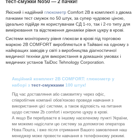
тест-смужки No50 — 2 пачки!
Якісний і надійний
глюкометр
Comfort 2B в комплекті з двома
пачками тест смужок по 50 штук, за супер чудовою ціною,
ідеально підійде як користувачам СД 1-го, так і 2-го типу для
вимірювання та відстеження динаміки рівня цукру в крові.
Системи моніторингу рівня глюкози в крові під торговою
маркою
2B COMFORT виробляються в Тайвані на одному з
найкращих заводів у світі з виробництва діагностичної
медичної техніки для використання в домашніх умовах і
медичних установ TaiDoc Tehnology Corporation.
Акційний комплект 2B COMFORT: глюкометр у
наборі з
тест-смужками
100 штук!
Під час доставляння або самовитягу через офіс,
співробітник компанії обов'язково проведе навчання з
використання цієї системи, а також відповість на питання
щодо системи 2b comfort і контролю цукру в крові.
А якщо Ви перебуваєте в іншому населеному пункті України,
ми можемо надіслати цю систему за допомогою оператора
Нова Пошта, і вже після отримання Вашого замовлення наш
менеджер може провести навчання в телефонному режимі.