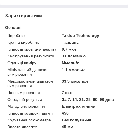
Характеристики
Основні
Виробник
Taidoc Technology
Країна виробник
Тайвань
Кількість крові для аналізу
0.7 мкл
Калібрування результату
За плазмою
Одиниці виміру
Ммоль/л
Мінімальний діапазон
1.1 ммоль/л
вимірювання
Максимальний діапазон
33.3 ммоль/л
вимірювання
Час вимірювання
7 сек
Середній результат
За 7, 14, 21, 28, 60, 90 днів
Метод вимірювання
Електрохімічний
Кількість комірок пам'яті
450
Кодування глюкометра
Без кодування
Висота дисплея
45 мм