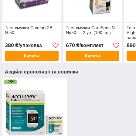
Тест смужки Comfort 2B
Тест смужки CareSens N
Тест
№50
No50 — 2 уп. (100 шт.)
Righ
набо
шт)
380
670
890
₴/упаковка
₴/комплект
Купити
Купити
Акційні пропозиції та новинки
–28%