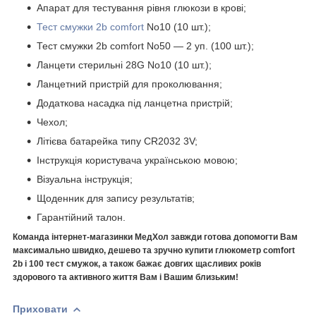
Апарат для тестування рівня глюкози в крові;
Тест смужки 2b comfort
No10 (10 шт.);
Тест смужки 2b comfort No50 — 2 уп. (100 шт.);
Ланцети стерильні 28G No10 (10 шт.);
Ланцетний пристрій для проколювання;
Додаткова насадка під ланцетна пристрій;
Чехол;
Літієва батарейка типу CR2032 3V;
Інструкція користувача українською мовою;
Візуальна інструкція;
Щоденник для запису результатів;
Гарантійний талон.
Команда інтернет-магазинки МедХол завжди готова допомогти Вам
максимально швидко, дешево та зручно купити глюкометр comfort
2b і 100 тест смужок, а також бажає довгих щасливих років
здорового та активного життя Вам і Вашим близьким!
Приховати