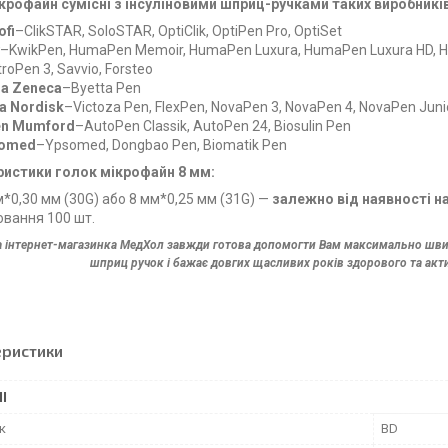
крофайн сумісні з інсуліновими шприц-ручками таких виробників
ofi
–ClikSTAR, SoloSTAR, OptiClik, OptiPen Pro, OptiSet
–KwikPen, HumaPen Memoir, HumaPen Luxura,
HumaPen Luxura HD,
H
roPen 3,
Savvio, Forsteo
ra Zeneca
–Byetta Pen
a Nordisk
–Victoza Pen, FlexPen, NovaPen 3, NovaPen 4, NovaPen Junio
n Mumford
–AutoPen Classik,
AutoPen 24, Biosulin Pen
omed
–Ypsomed, Dongbao Pen, Biomatik Pen
ристики голок мікрофайн 8 мм:
м*0,30 мм (30G) або 8 мм*0,25 мм (31G) —
залежно від наявності на
овання 100 шт.
 інтернет-магазинка МедХол завжди готова допомогти Вам максимально швид
шприц ручок і бажає довгих щасливих років здорового та ак
еристики
І
к
BD