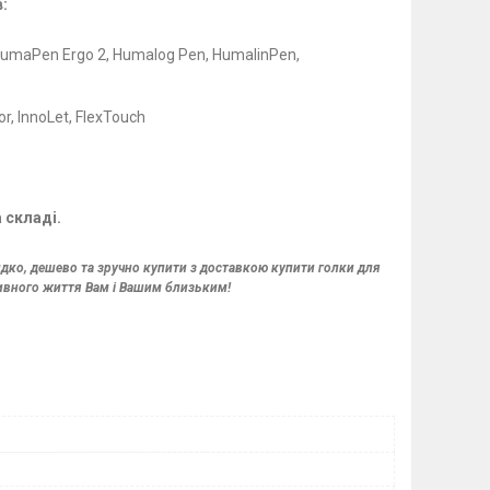
:
umaPen Ergo 2, Humalog Pen,
HumalinPen,
r, InnoLet, FlexTouch
 складі.
ко, дешево та зручно купити з доставкою купити голки для
тивного життя Вам і Вашим близьким!