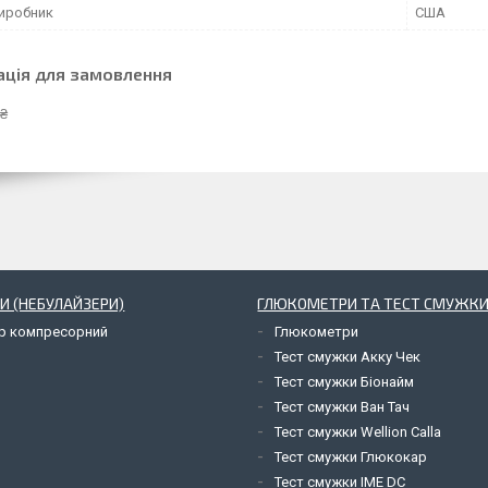
виробник
США
ація для замовлення
 ₴
И (НЕБУЛАЙЗЕРИ)
ГЛЮКОМЕТРИ ТА ТЕСТ СМУЖКИ
ор компресорний
Глюкометри
Тест смужки Акку Чек
Тест смужки Біонайм
Тест смужки Ван Тач
Тест смужки Wellion Calla
Тест смужки Глюкокар
Тест смужки IME DC