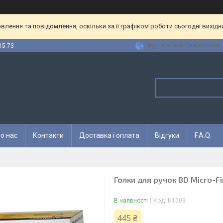
лення та повідомлення, оскільки за її графіком роботи сьогодні вихід
вул. Євгена Сверстюка, 1
15-73
о нас
Контакти
Доставка і оплата
Відгуки
F.A.Q.
Голки для ручок BD Micro-F
В наявності
Код:
N1003
445 ₴