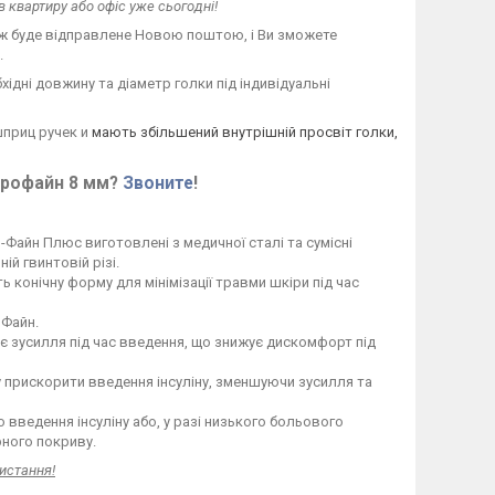
в квартиру або офіс уже сьогодні!
і ж буде відправлене Новою поштою, і Ви зможете
.
ідні довжину та діаметр голки під індивідуальні
шприц ручек и
мають збільшений внутрішній просвіт голки,
крофайн 8 мм?
Звоните
!
-Файн Плюс виготовлені з медичної сталі та сумісні
ій гвинтовій різі.
ь конічну форму для мінімізації травми шкіри під час
оФайн.
є зусилля під час введення, що знижує дискомфорт під
у прискорити введення інсуліну, зменшуючи зусилля та
 введення інсуліну або, у разі низького больового
ірного покриву.
истання!