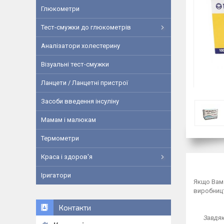
Глюкометри
Тест-смужки до глюкометрів
Аналізатори холестерину
Візуальні тест-смужки
Ланцети / Ланцетні пристрої
Засоби введення інсуліну
Мамам і малюкам
Термометри
Краса і здоров'я
Іригатори
Якщо Вам 
виробницт
Контакти
Завдяк