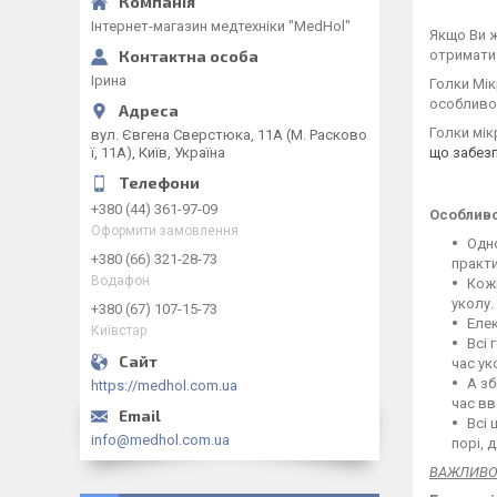
Інтернет-магазин медтехніки "MedHol"
Якщо Ви ж
отримати 
Ірина
Голки Мік
особливос
Голки мік
вул. Євгена Сверстюка, 11А (М. Расково
що забезп
ї, 11А), Київ, Україна
+380 (44) 361-97-09
Особливо
Оформити замовлення
Одно
+380 (66) 321-28-73
практи
Водафон
Кожн
уколу.
+380 (67) 107-15-73
Елек
Київстар
Всі 
час ук
А зб
https://medhol.com.ua
час вв
Всі 
info@medhol.com.ua
порі, 
ВАЖЛИВО: