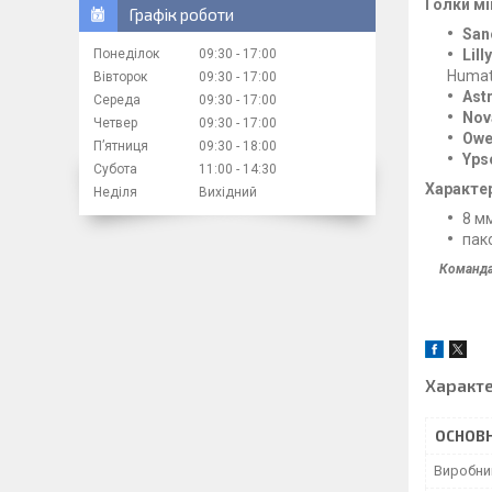
Голки мі
Графік роботи
San
Lilly
Понеділок
09:30
17:00
Humat
Вівторок
09:30
17:00
Ast
Середа
09:30
17:00
Nov
Четвер
09:30
17:00
Owe
Пʼятниця
09:30
18:00
Yps
Субота
11:00
14:30
Характе
Неділя
Вихідний
8 м
пак
Команда
Характ
ОСНОВН
Виробни