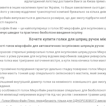
відлагодженій логістиці доставити Вам їх за Києва прямо 
ивете в інших населених пунктах України, то Ваше замовлення сьогодн
його у своєму відділенні транспортної компанії буквально за кілька днів
роФайн випускаються в декількох розмірах, що дає змогу підібрати необх
ті пацієнта.
рофійн 8 мм — це найпопулярніші з голок BD мікрофайн для інсулінових 
ечує швидке та практично безболісне введення інсуліну.
Хочете купити голки для шприц ручок мі
сті голок мікрофайн для автоматичних інсулінових шприців ручок:
разові стерильні універсальні голки для інсулінових шприц ручок Мікро
чно з усіма ручками для інсуліну відомих виробників завдяки універсальн
а голка має тригранне заточення вістря, а кути леза кінчика голки мают
трохімічне полірування гарантує ідеально гладку поверхню голок Мікр
голки мають тонкий шар спеціального силіконового мастила, який знижу
олу.
ільшений внутрішній діаметр голки за незмінного зовнішнього дає змог
едення.
ці особливості голок МікроФайн реалізовані спеціально для безболісного
для мінімізації неприємних відчуттів під час уколів і зниження травми шк
 Голки Мікро-Файн Плюс передбачають тільки для ОДНОРОЗОВОГО викор