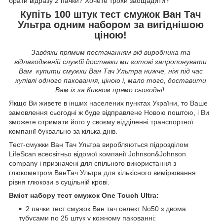
брати відразу 2 пачки? Хочете трохи заощадити?
Купіть 100 штук тест смужок Ван Тач
Ультра одним набором за вигіднішою
ціною!
Завдяки прямим постачанням від виробника та
відлагодженій службі доставки ми готові запропонувати
Вам купити смужки Ван Тач Ультра нижче, ніж під час
купівлі одного паковання, ціною і, мало того, доставити
Вам їх за Києвом прямо сьогодні!
Якщо Ви живете в інших населених пунктах України, то Ваше
замовлення сьогодні ж буде відправлене Новою поштою, і Ви
зможете отримати його у своєму відділенні транспортної
компанії буквально за кілька днів.
Тест-смужки Ван Тач Ультра виробляються підрозділом
LifeScan всесвітньо відомої компанії Johnson&Johnson
company і призначені для спільного використання з
глюкометром ВанТач Ультра для кількісного вимірювання
рівня глюкози в суцільній крові.
Вміст набору тест смужок One Touch
Ultra
:
2 пачки тест смужок Ван тач селект No50 з двома
тубусами по 25 штук у кожному пакованні;