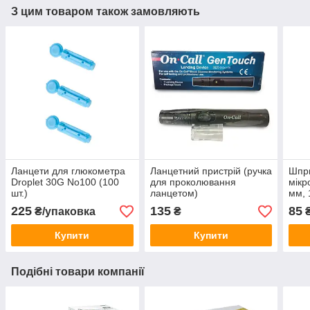
З цим товаром також замовляють
Ланцети для глюкометра
Ланцетний пристрій (ручка
Шпри
Droplet 30G No100 (100
для проколювання
мікр
шт.)
ланцетом)
мм, 
225
135
85
₴/упаковка
₴
₴
Купити
Купити
Подібні товари компанії