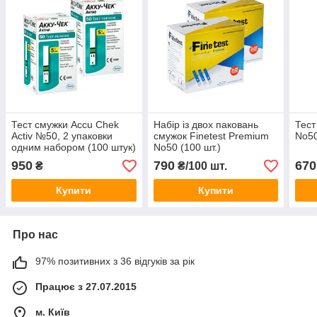
Тест смужки Accu Chek
Набір із двох паковань
Тест
Activ №50, 2 упаковки
смужок Finetest Premium
No50
одним набором (100 штук)
No50 (100 шт.)
950
790
670
₴
₴/100 шт.
Купити
Купити
Про нас
97% позитивних з 36 відгуків за рік
Працює з 27.07.2015
м. Київ