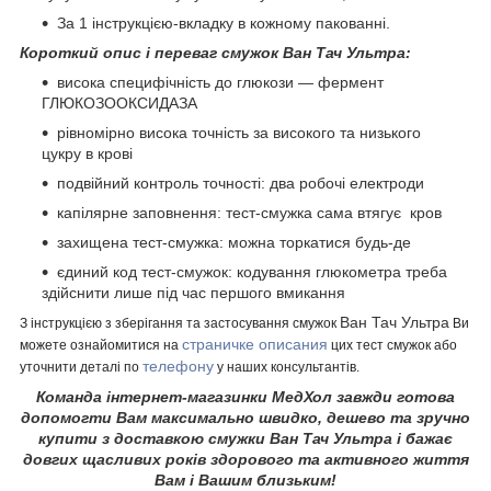
За 1 інструкцією-вкладку в кожному пакованні.
Короткий опис і переваг смужок Ван Тач Ультра:
висока специфічність до глюкози — фермент
ГЛЮКОЗООКСИДАЗА
рівномірно висока точність за високого та низького
цукру в крові
подвійний контроль точності: два робочі електроди
капілярне заповнення: тест-смужка сама втягує кров
захищена тест-смужка: можна торкатися будь-де
єдиний код тест-смужок: кодування глюкометра треба
здійснити лише під час першого вмикання
Ван Тач Ультра
З інструкцією з зберігання та застосування смужок
Ви
страничке описания
можете ознайомитися на
цих тест смужок або
телефону
уточнити деталі по
у наших консультантів.
Команда інтернет-магазинки МедХол завжди готова
допомогти Вам максимально швидко, дешево та зручно
купити з доставкою смужки Ван Тач Ультра і бажає
довгих щасливих років здорового та активного життя
Вам і Вашим близьким!