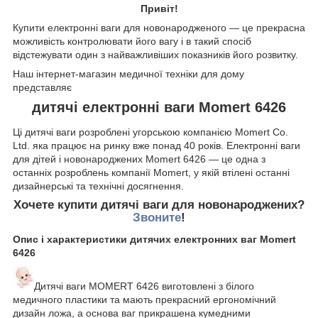
Привіт!
Купити електронні ваги для новонародженого — це прекрасна
можливість контролювати його вагу і в такий спосіб
відстежувати один з
найважливіших показників його розвитку.
Наш інтернет-магазин медичної техніки для дому
представляє
дитячі електронні ваги Momert 6426
Ці дитячі ваги розроблені угорською компанією Momert Co.
Ltd. яка працює на ринку вже понад 40 років. Електронні ваги
для дітей і новонароджених Momert 6426 — це одна з
останніх розроблень компанії
Momert, у якій втілені останні
дизайнерські та технічні досягнення.
Хочете купити дитячі ваги для новонароджених?
Звоните
!
Опис і характеристики дитячих електронних ваг Momert
6426
Дитячі ваги MOMERT 6426 виготовлені з білого
медичного пластики та мають прекрасний ергономічний
дизайн ложа, а основа ваг прикрашена кумедними