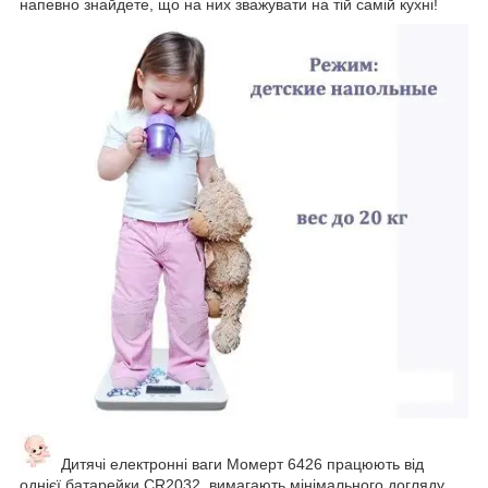
напевно знайдете, що на них зважувати на тій самій кухні!
Дитячі електронні ваги Момерт 6426 працюють від
однієї батарейки CR2032, вимагають мінімального догляду