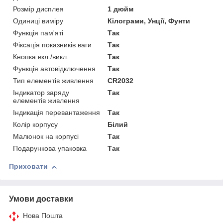
Розмір дисплея
1 дюйм
Одиниці виміру
Кілограми, Унції, Фунти
Функція пам'яті
Так
Фіксація показників ваги
Так
Кнопка вкл./викл.
Так
Функція автовідключення
Так
Тип елементів живлення
CR2032
Індикатор заряду
Так
елементів живлення
Індикація перевантаження
Так
Колір корпусу
Білий
Малюнок на корпусі
Так
Подарункова упаковка
Так
Приховати
Умови доставки
Нова Пошта