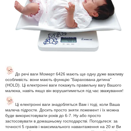
До речі ваги Момерт 6426 мають ще одну дуже важливу
особливість: вони мають функцію "Барахована дитина"
(HOLD). Ці електронні ваги покажуть правильну вагу Вашого
малюка, навіть якщо він ворушитиметься під час зважування!
Ці електронні ваги знадобляться Вам і тоді, коли Ваша
малеча підросте. Досить просто зняти ложемент і їх можна
буде використовувати років до 6-7. Ну або просто
застосовувати в домашньому господарстві. Погодьтеся: за
точності 5 грамів і максимального навантаження на 20 кг Ви