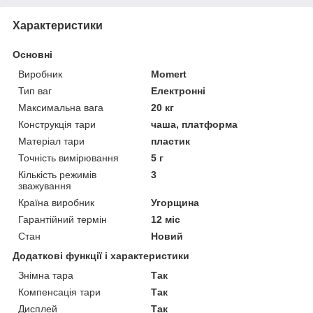
Характеристики
Основні
Виробник
Momert
Тип ваг
Електронні
Максимальна вага
20 кг
Конструкція тари
чаша, платформа
Матеріал тари
пластик
Точність вимірювання
5 г
Кількість режимів
3
зважування
Країна виробник
Угорщина
Гарантійний термін
12 міс
Стан
Новий
Додаткові функції і характеристики
Знімна тара
Так
Компенсація тари
Так
Дисплей
Так