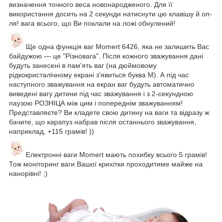
визначення точного
веса новонародженого
. Для її
використання досить на 2 секунди натиснути цю клавішу й оп-
ля! вага всього, що Ви поклали на ложі обнулений!
Ще одна функція ваг
Momert 6426, яка не залишить Вас
байдужою — це "Різновага". Після кожного зважування дані
будуть занесені в пам'ять ваг (на дюймовому
рідкокристалічному екрані з'явиться буква М). А під час
наступного зважування на екран ваг будуть автоматично
виведені вагу дитини під час зважування і з 2-секундною
паузою РОЗНІЦА між цим і попереднім зважуванням!
Представляєте? Ви кладете свою дитину на ваги та відразу ж
бачите, що карапуз набрав після останнього зважування,
наприклад, +115 грамів! ))
Електронні ваги
Momert мають похибку всього 5 грамів!
Тож моніторинг ваги Вашої крихітки проходитиме майже на
нанорівні! ;)