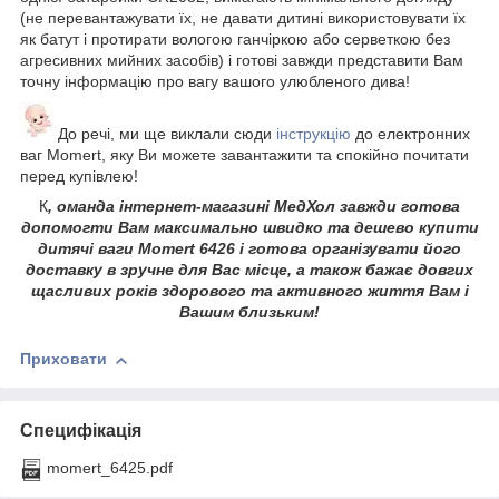
(не перевантажувати їх, не давати дитині використовувати їх
як батут і протирати вологою ганчіркою або серветкою без
агресивних мийних засобів) і готові завжди представити Вам
точну інформацію про вагу вашого улюбленого дива!
До речі, ми ще виклали сюди
інструкцію
до електронних
ваг Momert, яку Ви можете завантажити та спокійно почитати
перед купівлею!
К
, оманда інтернет-магазині МедХол завжди готова
допомогти Вам максимально швидко та дешево купити
дитячі ваги Momert 6426 і готова організувати його
доставку в зручне для Вас місце, а також бажає довгих
щасливих років здорового та активного життя Вам і
Вашим близьким!
Приховати
Специфікація
momert_6425.pdf