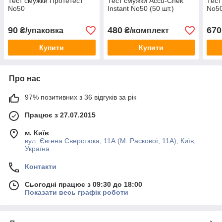
Тест смужки Протетест
Тест смужки Accu-Chek
Тест
No50
Instant No50 (50 шт.)
No50
90
480
670
₴/упаковка
₴/комплект
Купити
Купити
Про нас
97% позитивних з 36 відгуків за рік
Працює з 27.07.2015
м. Київ
вул. Євгена Сверстюка, 11А (М. Раскової, 11А), Київ,
Україна
Контакти
Сьогодні працює з 09:30 до 18:00
Показати весь графік роботи