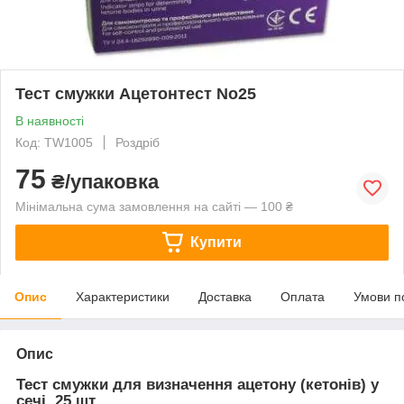
Тест смужки Ацетонтест No25
В наявності
Код: TW1005
Роздріб
75
₴/упаковка
Мінімальна сума замовлення на сайті — 100 ₴
Купити
Опис
Характеристики
Доставка
Оплата
Умови п
Опис
Тест смужки для визначення ацетону (кетонів) у
сечі, 25 шт.