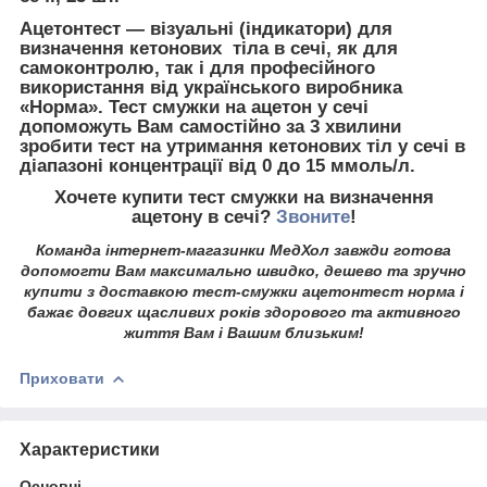
Ацетонтест — візуальні (індикатори) для
визначення кетонових тіла в сечі, як для
самоконтролю, так і для професійного
використання від українського виробника
«Норма». Тест смужки на ацетон у сечі
допоможуть Вам самостійно за 3 хвилини
зробити тест на утримання кетонових тіл у сечі в
діапазоні концентрації від 0 до 15 ммоль/л.
Хочете купити тест смужки на визначення
ацетону в сечі?
Звоните
!
Команда інтернет-магазинки МедХол завжди готова
допомогти Вам максимально швидко, дешево та зручно
купити з доставкою тест-смужки ацетонтест норма
і
бажає довгих щасливих років здорового та активного
життя Вам і Вашим близьким!
Приховати
Характеристики
Основні