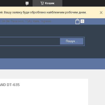
Кошик
ний. Вашу заявку буде оброблено найближчим робочим днем.
1А (М. Раскової, 11А), Київ, Україна
Пошук...
AND DT-635