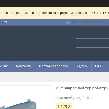
лення та повідомлення, оскільки за її графіком роботи сьогодні вихід
вул. Євгена Сверстюка, 1
15-73
о нас
Контакти
Доставка і оплата
Відгуки
F.A.Q.
Инфракрасный термометр 
В наявності
Код:
TE1005
1 179 ₴