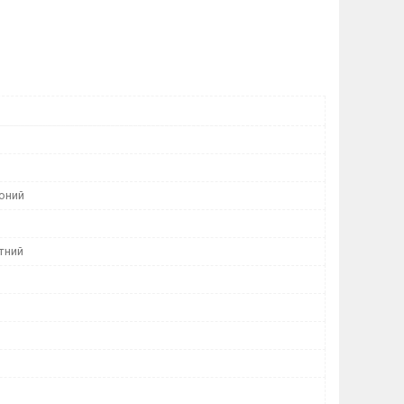
оний
тний