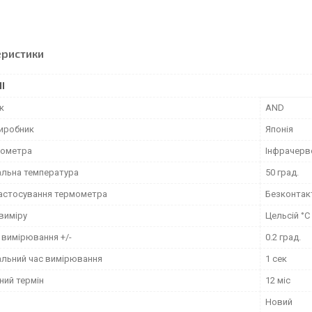
еристики
І
к
AND
виробник
Японія
мометра
Інфрачерв
льна температура
50 град.
застосування термометра
Безконтак
виміру
Цельсій °C
 вимірювання +/-
0.2 град.
льний час вимірювання
1 сек
ний термін
12 міс
Новий