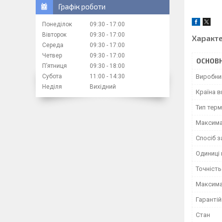
Графік роботи
Понеділок
09:30
17:00
Вівторок
09:30
17:00
Характ
Середа
09:30
17:00
Четвер
09:30
17:00
ОСНОВН
Пʼятниця
09:30
18:00
Виробни
Субота
11:00
14:30
Неділя
Вихідний
Країна 
Тип тер
Максима
Спосіб 
Одиниці 
Точність
Максима
Гарантій
Стан