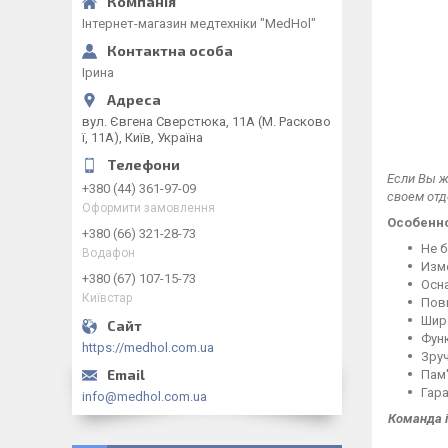
Інтернет-магазин медтехніки "MedHol"
Ірина
вул. Євгена Сверстюка, 11А (М. Расково
ї, 11А), Київ, Україна
Если Вы ж
+380 (44) 361-97-09
своем отд
Оформити замовлення
Особенн
+380 (66) 321-28-73
Не 
Водафон
Изме
+380 (67) 107-15-73
Осна
Київстар
Повн
Широ
Функ
https://medhol.com.ua
Зруч
Пам'
Гара
info@medhol.com.ua
Команда і