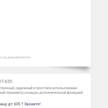
ів
за домовленістю
DT-635
твенный, надежный и простой в использовании.
асный термометр оснащен дополнительной функцией
анд дт 635 ?
Звоните
!