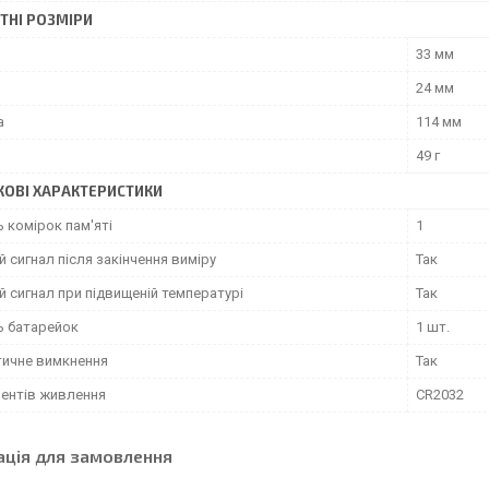
ТНІ РОЗМІРИ
33 мм
24 мм
а
114 мм
49 г
ОВІ ХАРАКТЕРИСТИКИ
ь комірок пам'яті
1
 сигнал після закінчення виміру
Так
 сигнал при підвищеній температурі
Так
ь батарейок
1 шт.
ичне вимкнення
Так
ментів живлення
CR2032
ація для замовлення