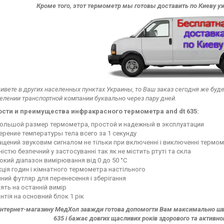
Кроме того, этот термометр мы готовы доставить по Киеву 
ивете в других населенных пунктах Украины, то Ваш заказ сегодня же буде
елении транспортной компании буквально через пару дней.
ости и преимущества инфракрасного термометра
and
dt 635:
большой размер термометра, простой и надежный в эксплуатации
рение температуры тела всего за 1 секунду
щений звуковим сигналом не тільки при включенні і виключенні термоме
істю безпечний у застосуванні так як не містить ртуті та скла
кий діапазон вимірювання від 0 до 50 °C
ція годин і кімнатного термометра настільного
ний футляр для перенесення і зберігання
ять на останній вимір
нтія на основний блок 1 рік
нтернет-магазину МедХол завжди готова допомогти Вам максимально шви
635 і бажає довгих щасливих років здорового та активн