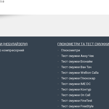
9 ₴
И (НЕБУЛАЙЗЕРИ)
ГЛЮКОМЕТРИ ТА ТЕСТ СМУЖКИ
ор компресорний
Глюкометри
Тест смужки Акку Чек
Тест смужки Біонайм
Тест смужки Ван Тач
Тест смужки Wellion Calla
Тест смужки Глюкокар
Тест смужки IME DC
Тест смужки Контур
Тест смужки On Call
Тест смужки FineTest
Тест смужки FreeStyle