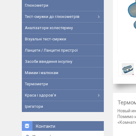
Глюкометри
Тест-смужки до глюкометрів
Аналізатори холестерину
Візуальні тест-смужки
Ланцети / Ланцетні пристрої
Засоби введення інсуліну
Мамам і малюкам
Термометри
Краса і здоров'я
Термом
Іригатори
Новый ин
Помимо и
«Комнатн
Контакти