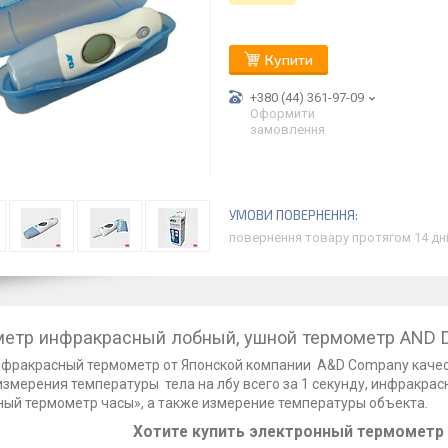
Купити
+380 (44) 361-97-09
Оформити
замовлення
повернення товару протягом 14 дн
етр инфракрасный лобный, ушной термометр AND 
фракрасный термометр от Японской компании A&D Company качес
змерения температуры тела на лбу всего за 1 секунду, инфракр
ый термометр часы», а также измерение температуры объекта.
Хотите купить электронный термометр 