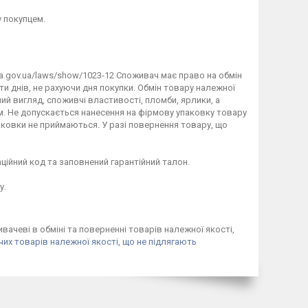
 покупцем.
da.gov.ua/laws/show/1023-12 Споживач має право на обмін 
днів, не рахуючи дня покупки. Обмін товару належної 
й вигляд, споживчі властивості, пломби, ярлики, а 
 Не допускається нанесення на фірмову упаковку товару 
ковки не приймаються. У разі повернення товару, що 
ційний код та заповнений гарантійний талон.

.

вачеві в обміні та поверненні товарів належної якості,
их товарів належної якості, що не підлягають