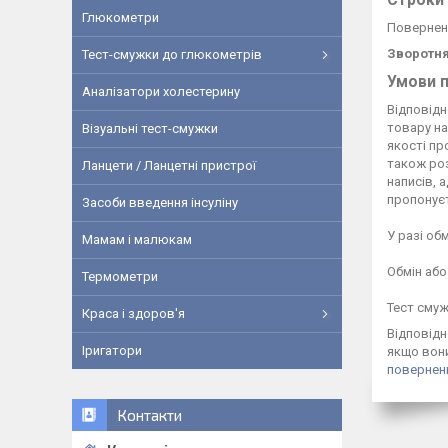
Строки 
Глюкометри
Повернен
Зворотня
Тест-смужки до глюкометрів
Умови п
Аналізатори холестерину
Відповідн
товару на
Візуальні тест-смужки
якості пр
також роз
Ланцети / Ланцетні пристрої
написів, 
пропонуєт
Засоби введення інсуліну
У разі об
Мамам і малюкам
Обмін або
Термометри
Тест смуж
Краса і здоров'я
Відповід
Іригатори
якщо вони
повернен
Контакти