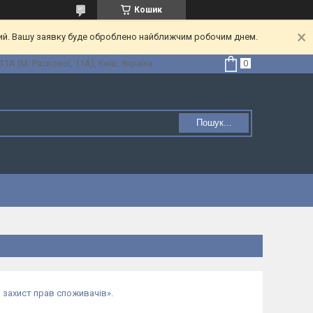
Кошик
ний. Вашу заявку буде оброблено найближчим робочим днем.
1А (М. Раскової, 11А), Київ, Україна
Пошук...
 захист прав споживачів»
.