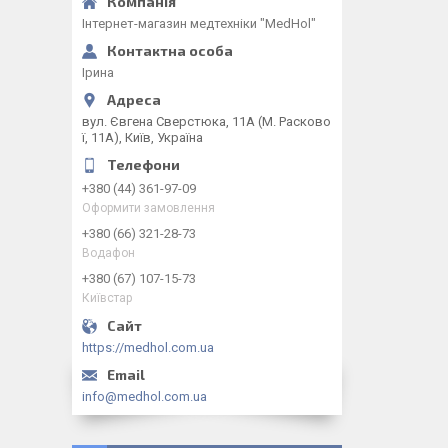
Інтернет-магазин медтехніки "MedHol"
Ірина
вул. Євгена Сверстюка, 11А (М. Расково
ї, 11А), Київ, Україна
+380 (44) 361-97-09
Оформити замовлення
+380 (66) 321-28-73
Водафон
+380 (67) 107-15-73
Київстар
https://medhol.com.ua
info@medhol.com.ua