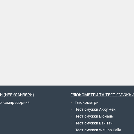
И (НЕБУЛАЙЗЕРИ)
ГЛЮКОМЕТРИ ТА ТЕСТ СМУЖКИ
ор компресорний
Глюкометри
Тест смужки Акку Чек
Тест смужки Біонайм
Тест смужки Ван Тач
Тест смужки Wellion Calla