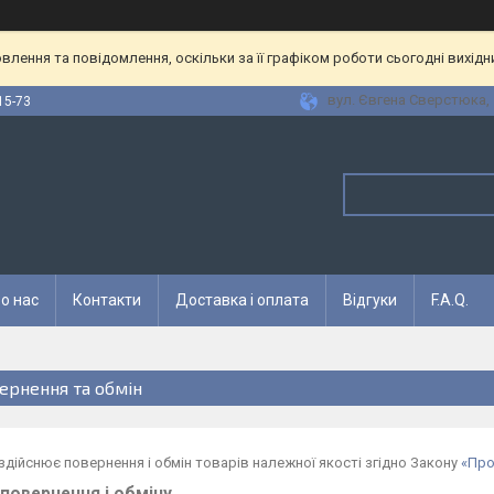
лення та повідомлення, оскільки за її графіком роботи сьогодні вихід
вул. Євгена Сверстюка, 1
15-73
о нас
Контакти
Доставка і оплата
Відгуки
F.A.Q.
ернення та обмін
здійснює повернення і обмін товарів належної якості згідно Закону
«Про