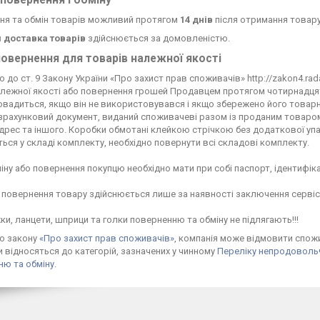
повернення і обміну
ня та обмін товарів можливий протягом
14 днів
після отримання товару
 доставка товарів
здійснюється за домовленістю.
овернення для товарів належної якості
о до ст. 9 Закону України «Про захист прав споживачів» http://zakon4.ra
лежної якості або повернення грошей Продавцем протягом чотирнадцяти 
овадиться, якщо він не використовувався і якщо збережено його товарни
рахунковий документ, виданий споживачеві разом із проданим товаром.
адрес та іншого. Коробки обмотані клейкою стрічкою без додаткової упа
ься у складі комплекту, необхідно повернути всі складові комплекту.

міну або повернення покупцю необхідно мати при собі паспорт, ідентифіка
 повернення товару здійснюється лише за наявності заключення сервісу
ки, ланцети, шприци та голки поверненню та обміну не підлягають!!!
но закону
«Про захист прав споживачів»
, компанія може відмовити спожи
 відносяться до категорій, зазначених у чинному
Переліку непродовольч
ню та обміну
.